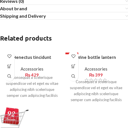
Reviews (0)
About brand
Shipping and Delivery
Related products
HOT
Henectus tincidunt
Wine bottle lantern
Accessories
Accessories
₨
429
₨
399
Consequat a scelerisque
Consequat a scelerisque
suspendisse vel et eget eu vitae
suspendisse vel et eget eu vitae
adipiscing nibh scelerisque
adipiscing nibh scelerisque
semper cum adipiscing facilisis
semper cum adipiscing facilisis
adipiscing est accumsan lorem
adipiscing est accumsan lorem
vestibulum. Aliquet mus a aptent
vestibulum. Aliquet mus a aptent
ullam corper metus accumsan.
ullam corper metus accumsan.
Habitasse a purus nec ipsum a
Habitasse a purus nec ipsum a
urna ac ullamcorper varius metus