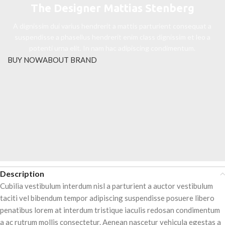
The Designer Mattias Stenberg
A dignissim dui varius hendrerit a mattis parturient consequat a
suspendisse a phasellus hendrerit enim class dignissim et leo a
potenti urna elit. In nam hac adipiscing condimentum.
BUY NOW
ABOUT BRAND
Description
Cubilia vestibulum interdum nisl a parturient a auctor vestibulum
taciti vel bibendum tempor adipiscing suspendisse posuere libero
penatibus lorem at interdum tristique iaculis redosan condimentum
a ac rutrum mollis consectetur. Aenean nascetur vehicula egestas a