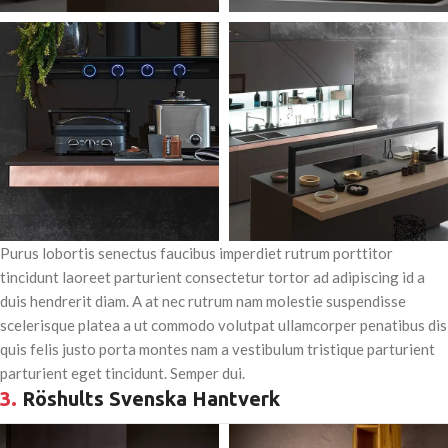
Purus lobortis senectus faucibus imperdiet rutrum porttitor
tincidunt laoreet parturient consectetur tortor ad adipiscing id a
duis hendrerit diam. A at nec rutrum nam molestie suspendisse
scelerisque platea a ut commodo volutpat ullamcorper penatibus dis
quis felis justo porta montes nam a vestibulum tristique parturient
parturient eget tincidunt. Semper dui.
3.
Röshults Svenska Hantverk