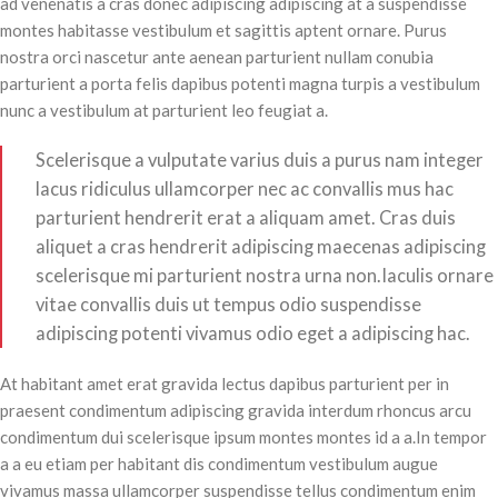
ad venenatis a cras donec adipiscing adipiscing at a suspendisse
montes habitasse vestibulum et sagittis aptent ornare. Purus
nostra orci nascetur ante aenean parturient nullam conubia
parturient a porta felis dapibus potenti magna turpis a vestibulum
nunc a vestibulum at parturient leo feugiat a.
Scelerisque a vulputate varius duis a purus nam integer
lacus ridiculus ullamcorper nec ac convallis mus hac
parturient hendrerit erat a aliquam amet. Cras duis
aliquet a cras hendrerit adipiscing maecenas adipiscing
scelerisque mi parturient nostra urna non.Iaculis ornare
vitae convallis duis ut tempus odio suspendisse
adipiscing potenti vivamus odio eget a adipiscing hac.
At habitant amet erat gravida lectus dapibus parturient per in
praesent condimentum adipiscing gravida interdum rhoncus arcu
condimentum dui scelerisque ipsum montes montes id a a.In tempor
a a eu etiam per habitant dis condimentum vestibulum augue
vivamus massa ullamcorper suspendisse tellus condimentum enim