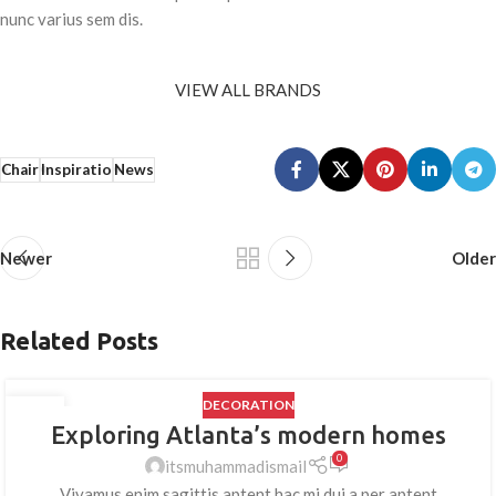
nunc varius sem dis.
VIEW ALL BRANDS
Chair
Inspiratio
News
Newer
Older
Related Posts
DECORATION
27
Exploring Atlanta’s modern homes
AUG
0
itsmuhammadismail
Vivamus enim sagittis aptent hac mi dui a per aptent